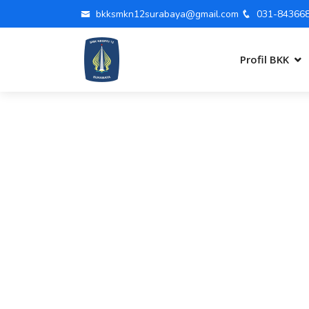
bkksmkn12surabaya@gmail.com
031-84366
Profil BKK