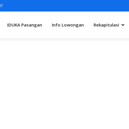
87
IDUKA Pasangan
Info Lowongan
Rekapitulasi