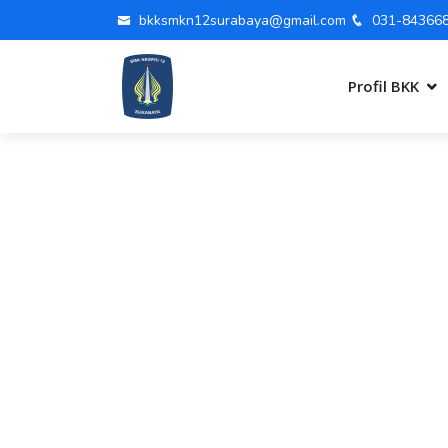
bkksmkn12surabaya@gmail.com
031-84366
Profil BKK