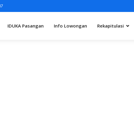
87
IDUKA Pasangan
Info Lowongan
Rekapitulasi