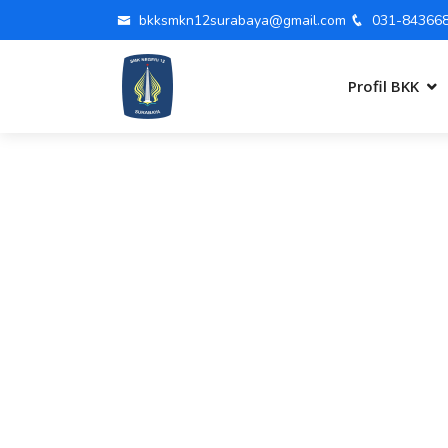
bkksmkn12surabaya@gmail.com
031-84366
Profil BKK