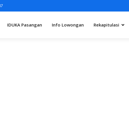
87
IDUKA Pasangan
Info Lowongan
Rekapitulasi