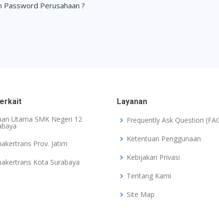
n Password Perusahaan ?
erkait
Layanan
an Utama SMK Negeri 12
Frequently Ask Question (FA
abaya
Ketentuan Penggunaan
nakertrans Prov. Jatim
Kebijakan Privasi
nakertrans Kota Surabaya
Tentang Kami
Site Map