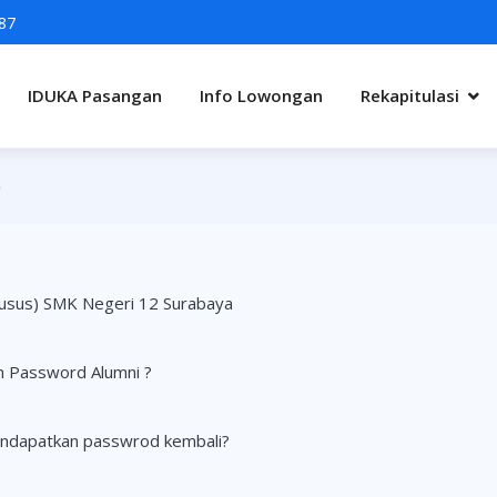
87
IDUKA Pasangan
Info Lowongan
Rekapitulasi
)
usus) SMK Negeri 12 Surabaya
 Password Alumni ?
endapatkan passwrod kembali?