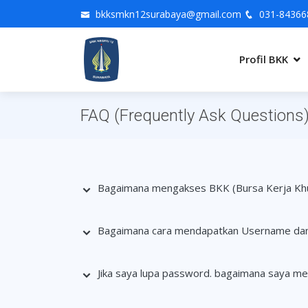
bkksmkn12surabaya@gmail.com
031-84366
Profil BKK
FAQ (Frequently Ask Questions
Bagaimana mengakses BKK (Bursa Kerja Kh
Bagaimana cara mendapatkan Username dan
Jika saya lupa password. bagaimana saya m