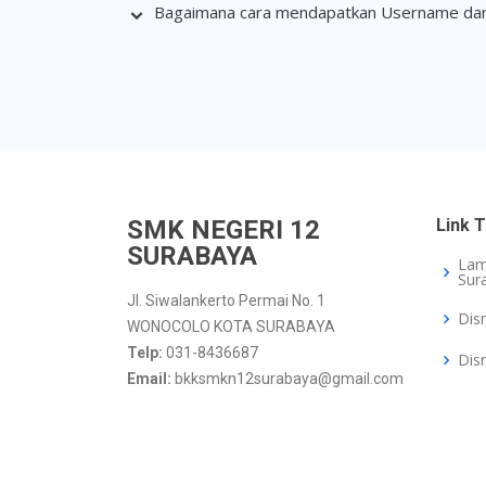
Bagaimana cara mendapatkan Username da
SMK NEGERI 12
Link T
SURABAYA
Lam
Sur
Jl. Siwalankerto Permai No. 1
Dis
WONOCOLO KOTA SURABAYA
Telp:
031-8436687
Dis
Email:
bkksmkn12surabaya@gmail.com