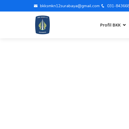
bkksmkn12surabaya@gmail.com
031-84366
Profil BKK