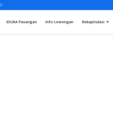
87
IDUKA Pasangan
Info Lowongan
Rekapitulasi